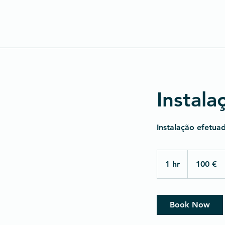
Instal
Instalação efetua
100
euros
1 hr
1
100 €
h
Book Now