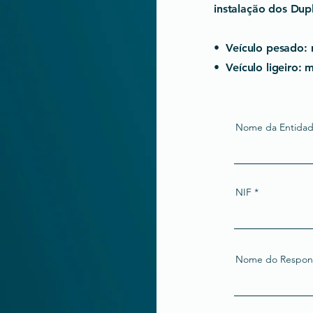
instalação dos Du
•⁠ ⁠Veículo pesado:
•⁠ ⁠Veículo ligeiro
Nome da Entidad
NIF
Nome do Responsá