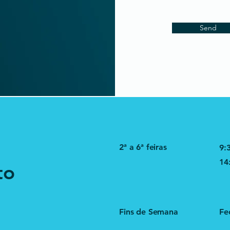
Send
2ª a 6ª feiras
9:
14
to
Fins de Semana
Fe