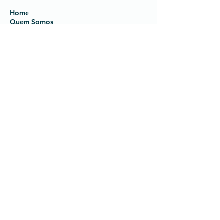
Home
Quem Somos
Produtos
Agendamento
Contacto
+351 919 236 423
geral@ptware.pt
PTware, Lda
Rua José Escada
Edifício K1 – Loja B
1600-482
Lisboa
Política de Privacidade
Termos e Condições